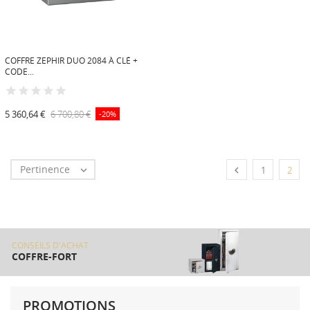
COFFRE ZEPHIR DUO 2084 À CLÉ +
CODE...
5 360,64 €
6 700,80 €
-20%
Pertinence


1
2
CONSEILS D'ACHAT
COFFRE-FORT
PROMOTIONS