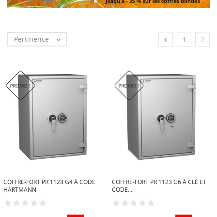
Pertinence


1
2
PROMO !
PROMO !
COFFRE-FORT PR 1123 G4 À CODE
COFFRE-FORT PR 1123 G6 À CLÉ ET
HARTMANN
CODE...