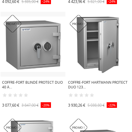
4 092,60 €
5 385,00 €
4 423,96 €
5 821,00 €
-24%
-24%
PROMO !
PROMO !
COFFRE-FORT BLINDÉ PROTECT DUO
COFFRE-FORT HARTMANN PROTECT
40 À...
DUO 123...
3 077,60 €
3 847,00 €
3 930,26 €
5 038,80 €
-20%
-22%
PROMO !
PROMO !