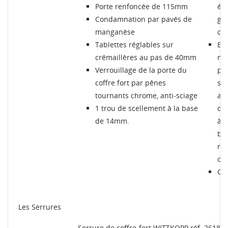
Porte renfoncée de 115mm
ét
Condamnation par pavés de
gaz
manganèse
cha
Tablettes réglables sur
En 
crémaillères au pas de 40mm
mes
Verrouillage de la porte du
pos
coffre fort par pênes
su
tournants chrome, anti-sciage
ave
1 trou de scellement à la base
di
de 14mm.
à c
bra
re
con
Gar
Les Serrures
Serrure de coffre-fort WITTKOPP réf. 2618 te