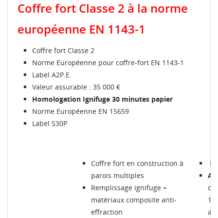
Coffre fort Classe 2 à la norme
européenne EN 1143-1
Coffre fort Classe 2
Norme Européenne pour coffre-fort EN 1143-1
Label A2P.E.
Valeur assurable : 35 000 €
CRÉER UNE LISTE D'ENVIES
Homologation Ignifuge 30 minutes papier
CONNEXION
Norme Européenne EN 15659
Label S30P
MES LISTES
Nom de la liste d'envies
Vous devez être connecté pour ajouter des produits à
votre liste d'envies.
Créer une nouvelle liste
add_circle_outline
Coffre fort en construction à
Li
Connexion
Annuler
parois multiples
At
Annuler
Créer une liste d'envies
Remplissage ignifuge +
d’i
matériaux composite anti-
10 
effraction
ass