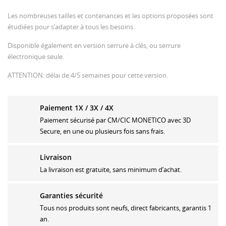
Les nombreuses tailles et contenances et les options proposées sont
étudiées pour s’adapter à tous les besoins.
Disponible également en version serrure à clés, ou serrure
électronique seule.
ATTENTION: délai de 4/5 semaines pour cette version.
Paiement 1X / 3X / 4X
Paiement sécurisé par CM/CIC MONETICO avec 3D
Secure, en une ou plusieurs fois sans frais.
Livraison
La livraison est gratuite, sans minimum d’achat.
Garanties sécurité
Tous nos produits sont neufs, direct fabricants, garantis 1
an.