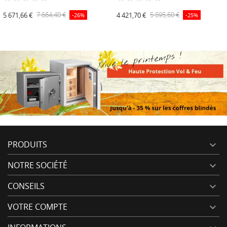
5 671,66 €
7 664,40 €
4 421,70 €
5 895,60 €
-26%
-25%
PRODUITS

NOTRE SOCIÉTÉ

CONSEILS

VOTRE COMPTE
