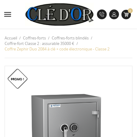
0

Accueil
Coffres-forts
Coffres-forts blindés
Coffre-fort Classe 2 : assurable 35000 €
Coffre Zephir Duo 2084 à clé + code électronique - Classe 2
PROMO !
PROMO !