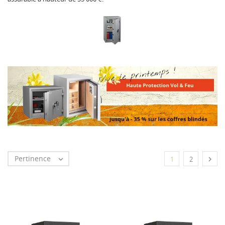
Pertinence


1
2