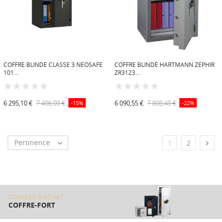
COFFRE BLINDÉ CLASSE 3 NEOSAFE
COFFRE BLINDÉ HARTMANN ZEPHIR
101...
ZR3123...
6 295,10 €
7 406,00 €
6 090,55 €
7 808,40 €
-15%
-22%
Pertinence


1
2
CONSEILS D'ACHAT
COFFRE-FORT