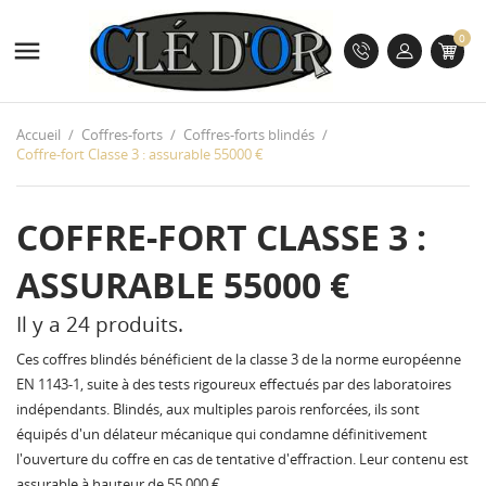
0

Accueil
Coffres-forts
Coffres-forts blindés
Coffre-fort Classe 3 : assurable 55000 €
COFFRE-FORT CLASSE 3 :
ASSURABLE 55000 €
Il y a 24 produits.
Ces coffres blindés bénéficient de la classe 3 de la norme européenne
EN 1143-1, suite à des tests rigoureux effectués par des laboratoires
indépendants. Blindés, aux multiples parois renforcées, ils sont
équipés d'un délateur mécanique qui condamne définitivement
l'ouverture du coffre en cas de tentative d'effraction. Leur contenu est
assurable à hauteur de 55 000 €.