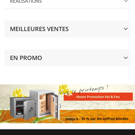
RÉALISATIONS
Annuler
Créer une liste d'envies
MEILLEURES VENTES
EN PROMO