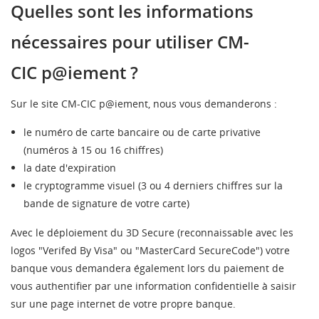
((MODALTITLE))
Quelles sont les informations
MES LISTES
Nom de la liste d'envies
Vous devez être connecté pour ajouter des produits à
nécessaires pour utiliser
CM
-
((confirmMessage))
votre liste d'envies.
Créer une nouvelle liste
add_circle_outline
CIC
p@iement
?
((cancelText))
((modalDeleteText))
Connexion
Annuler
Sur le site
CM
-
CIC
p@iement
, nous vous demanderons :
Annuler
Créer une liste d'envies
le numéro de carte bancaire ou de carte privative
(numéros à 15 ou 16 chiffres)
la date d'expiration
le cryptogramme visuel (3 ou 4 derniers chiffres sur la
bande de signature de votre carte)
Avec le déploiement du
3D
Secure
(reconnaissable avec les
logos "
Verifed By Visa
" ou "
MasterCard SecureCode
") votre
banque vous demandera également lors du paiement de
vous authentifier par une information confidentielle à saisir
sur une page internet de votre propre banque.