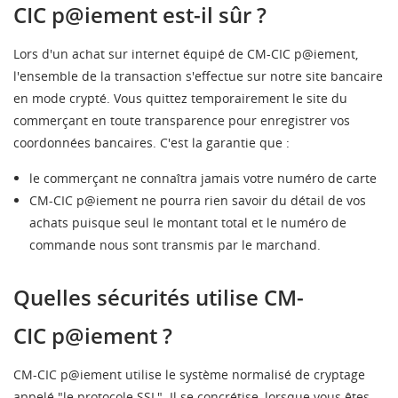
CIC
p@iement
est-il sûr ?
Lors d'un achat sur internet équipé de
CM
-
CIC
p@iement
,
l'ensemble de la transaction s'effectue sur notre site bancaire
en mode crypté. Vous quittez temporairement le site du
commerçant en toute transparence pour enregistrer vos
coordonnées bancaires. C'est la garantie que :
le commerçant ne connaîtra jamais votre numéro de carte
CM
-
CIC
p@iement
ne pourra rien savoir du détail de vos
achats puisque seul le montant total et le numéro de
commande nous sont transmis par le marchand.
Quelles sécurités utilise
CM
-
CIC
p@iement
?
CM
-
CIC
p@iement
utilise le système normalisé de cryptage
appelé "le protocole
SSL
". Il se concrétise, lorsque vous êtes