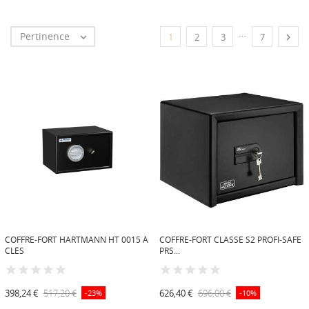
…
Pertinence


1
2
3
7
COFFRE-FORT HARTMANN HT 0015 À
COFFRE-FORT CLASSE S2 PROFI-SAFE
CLÉS
PRS...
398,24 €
517,20 €
626,40 €
696,00 €
-23%
-10%