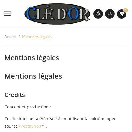
0

Accueil
Mentions légales
Mentions légales
Mentions légales
Crédits
Concept et production :
CRÉER UNE LISTE D'ENVIES
CONNEXION
Ce site internet a été réalisé en utilisant la solution open-
((MODALTITLE))
source
PrestaShop
™ .