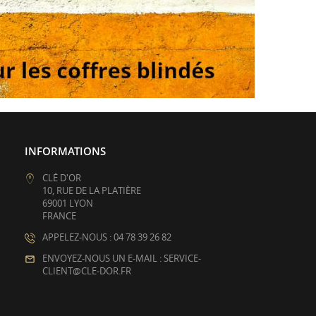
INFORMATIONS
CLÉ D'OR
10, RUE DE LA PLATIÈRE
69001 LYON
FRANCE
APPELEZ-NOUS : 04 78 39 26 82
ENVOYEZ-NOUS UN E-MAIL : SERVICE-
CLIENT@CLE-DOR.FR