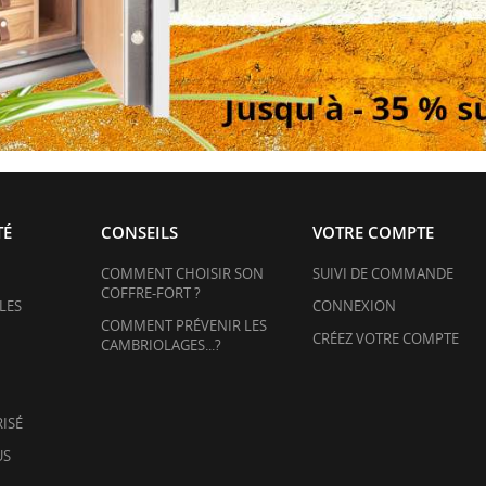
TÉ
CONSEILS
VOTRE COMPTE
COMMENT CHOISIR SON
SUIVI DE COMMANDE
COFFRE-FORT ?
LES
CONNEXION
COMMENT PRÉVENIR LES
CRÉEZ VOTRE COMPTE
CAMBRIOLAGES...?
ISÉ
US