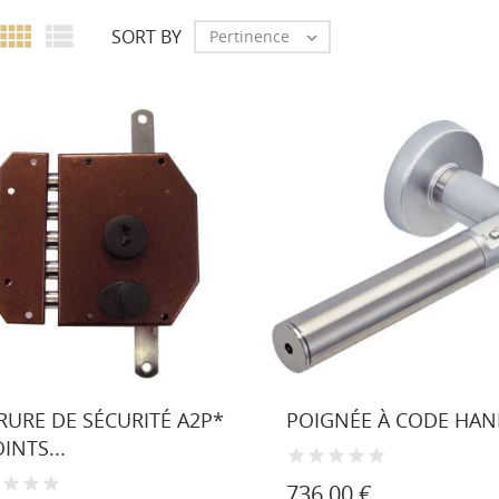


SORT BY
Pertinence

RURE DE SÉCURITÉ A2P*
POIGNÉE À CODE HAN
INTS...
736,00 €