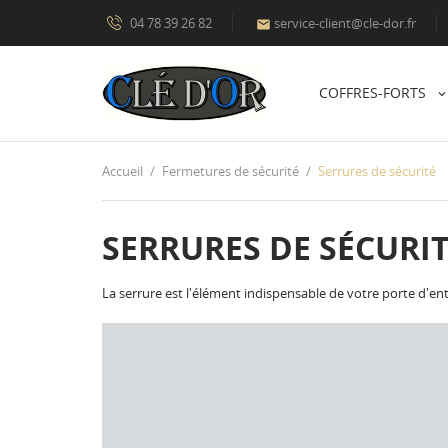
04 78 39 26 82
service-client@cle-dor.fr

COFFRES-FORTS
Accueil
Fermetures de sécurité
Serrures de sécurité
SERRURES DE SÉCURI
La serrure est l'élément indispensable de votre porte d'entr