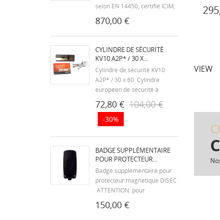
selon EN 14450, certifié ICIM;
295
Protection au manganèse du
870,00 €
système de condamnation;
Ouverture par le haut, équipé
d'une charnière de sécurité
CYLINDRE DE SÉCURITÉ
avec amortisseurs pour éviter
KV10 A2P* / 30 X...
la fermeture...
VIEW
Cylindre de sécurité KV10
A2P* / 30 x 60 Cylindre
européen de sécurité à
double-entrée certifié A2P*
72,80 €
104,00 €
Fabricant: PICARD Serrures
-30%
Avec 5 goupilles inférieures
C
anti-crochetage Ressorts en
C
acier anti-corrosion Inserts en
acier trempé...
BADGE SUPPLÉMENTAIRE
POUR PROTECTEUR...
Nos
Badge supplémentaire pour
protecteur magnétique DISEC
ATTENTION: pour
commander un badge
150,00 €
supplémentaire pour un
protecteur ou poignée