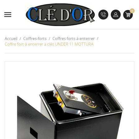
0

Accueil
Coffres-forts
Coffres forts à enterrer
Coffre fort à enterrer à clés UNDER 11 MOTTURA