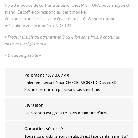
Il y a 3 modèles de coffres à enterrer chez MOTTURA: petit, moyen et
grand. Ce coffre correspond au petit modèle.
Version serrure à clés, existe également à clés & combinaison
mécanique voir le modèle UNDER 21.
¤ Produit éligible au paiement en 3 ou 4 fois sans frais, à choisir au
moment du règlement ¤
¤ Livraison gratuite ¤
Paiement 1X / 3X / 4X
Paiement sécurisé par CM/CIC MONETICO avec 3D
Secure, en une ou plusieurs fois sans frais.
Livraison
La livraison est gratuite, sans minimum d’achat.
Garanties sécurité
Tous nos produits sont neufs, direct fabricants, garantis 1