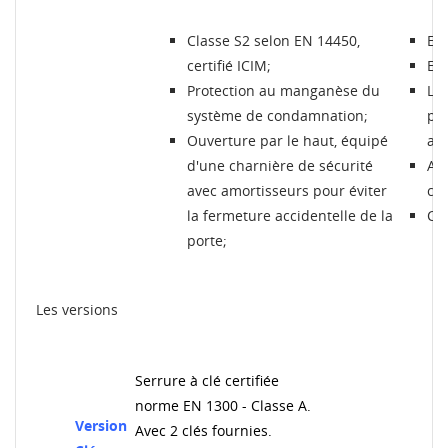
Classe S2 selon EN 14450,
Epa
certifié ICIM;
Ep
Protection au manganèse du
Liv
système de condamnation;
pro
Ouverture par le haut, équipé
ave
d'une charnière de sécurité
Ave
avec amortisseurs pour éviter
cor
la fermeture accidentelle de la
Cou
porte;
Les versions
Serrure à clé certifiée
norme EN 1300 - Classe A.
Version
Avec 2 clés fournies.