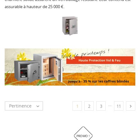
assurable à hauteur de 25 000 €.
…
Pertinence


1
2
3
11
PROMO !