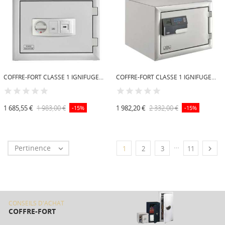
COFFRE-FORT CLASSE 1 IGNIFUGE...
COFFRE-FORT CLASSE 1 IGNIFUGE...
1 685,55 €
1 983,00 €
1 982,20 €
2 332,00 €
-15%
-15%
…
Pertinence


1
2
3
11
CONSEILS D'ACHAT
COFFRE-FORT