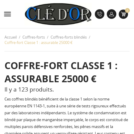
0

Accueil
Coffres-forts
Coffres-forts blindés
Coffre-fort Classe 1 : assurable 25000 €
COFFRE-FORT CLASSE 1 :
ASSURABLE 25000 €
Il y a 123 produits.
Ces coffres blindés bénéficient de la classe 1 selon la norme
européenne EN 1143-1, suite à une série de tests rigoureux effectués
par des laboratoires indépendants. Le système de condamnation est
blindé par plaque de manganèse imperçable, le corps est constitué de
multiples parois défensives renforcées, les pênes massifs et la
charnière solide assurent un verrouillage résistant. Leur contenu est