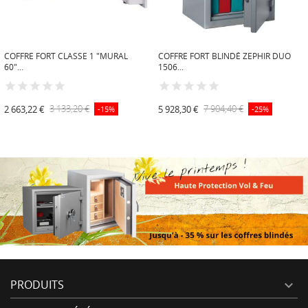
COFFRE FORT CLASSE 1 "MURAL
COFFRE FORT BLINDÉ ZEPHIR DUO
60"...
1506...
2 663,22 €
3 133,20 €
5 928,30 €
7 904,40 €
-15%
-25%
PRODUITS
