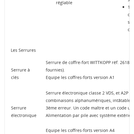
réglable
1 t
di
sc
opt
Les Serrures
Serrure de coffre-fort WITTKOPP réf. 2618 te
Serrure à
fournies).
clés
Equipe les coffres-forts version A1
Serrure électronique classe 2 VDS, et A2P n
combinaisons alphanumériques, intâtable, 
Serrure
3ème erreur. Un code maître et un code ut
électronique
Alimentation par pile avec système extérieu
Equipe les coffres-forts version A4