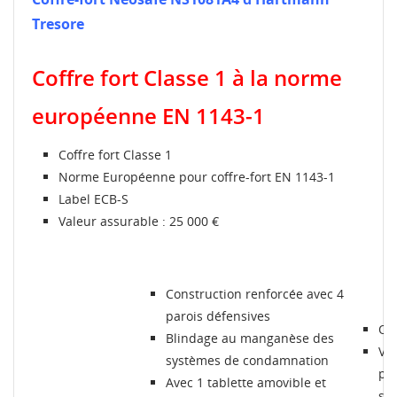
Tresore
CRÉER UNE LISTE D'ENVIES
CONNEXION
Coffre fort Classe 1 à la norme
MES LISTES
Nom de la liste d'envies
Vous devez être connecté pour ajouter des produits à
votre liste d'envies.
européenne EN 1143-1
Créer une nouvelle liste
add_circle_outline
Coffre fort Classe 1
Connexion
Annuler
Norme Européenne pour coffre-fort EN 1143-1
Annuler
Créer une liste d'envies
Label ECB-S
Valeur assurable : 25 000 €
Construction renforcée avec 4
parois défensives
Ou
Blindage au manganèse des
Ver
systèmes de condamnation
pê
Avec 1 tablette amovible et
sci