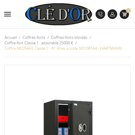
0

Accueil
Coffres-forts
Coffres-forts blindés
Coffre-fort Classe 1 : assurable 25000 €
Coffre NEOSAFE Classe 1 - 81 litres à code NS1081A4 - HARTMANN