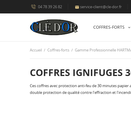
04 78 39 26 82
service-client@cle-dor.fr

COFFRES-FORTS
Accueil
Coffres-forts
Gamme Professionnelle HART
COFFRES IGNIFUGES 3
Ces coffres avec protection anti-feu de 30 minutes papie
double protection de qualité contre l'effraction et l'incendi