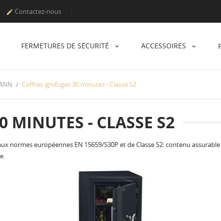
Contactez-nous

FERMETURES DE SÉCURITÉ
ACCESSOIRES
MANN
Coffres ignifuges 30 minutes - Classe S2
0 MINUTES - CLASSE S2
r aux normes européennes EN 15659/S30P et de Classe S2: contenu assurable
e.