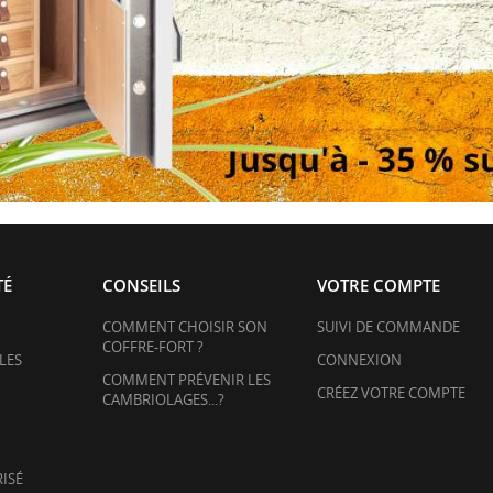
TÉ
CONSEILS
VOTRE COMPTE
COMMENT CHOISIR SON
SUIVI DE COMMANDE
COFFRE-FORT ?
LES
CONNEXION
COMMENT PRÉVENIR LES
CRÉEZ VOTRE COMPTE
CAMBRIOLAGES...?
ISÉ