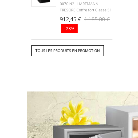
0070 N2 - HARTMANN
TRESORE Coffre fort Classe S1
( Serrure à clés) Norme
912,45 €
1 185,00 €
Européenne EN 14450
-23%
Blindage anti-perçage au
manganèse du système de
condamnation. Construction
du coffre fort en acier 1er
TOUS LES PRODUITS EN PROMOTION
choix. Sructure...