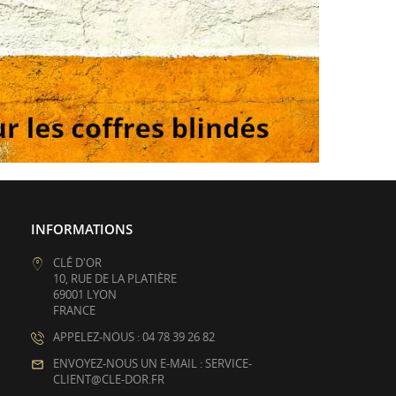
INFORMATIONS
CLÉ D'OR
10, RUE DE LA PLATIÈRE
69001 LYON
FRANCE
APPELEZ-NOUS : 04 78 39 26 82
ENVOYEZ-NOUS UN E-MAIL : SERVICE-
CLIENT@CLE-DOR.FR