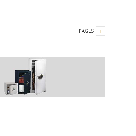
PAGES
1
te