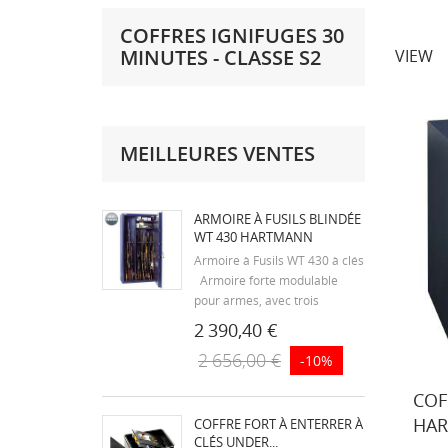
COFFRES IGNIFUGES 30
MINUTES - CLASSE S2
VIEW
MEILLEURES VENTES
ARMOIRE À FUSILS BLINDÉE
WT 430 HARTMANN
Armoire à Fusils WT 430 à clés
Armoire forte modulable
pour armes, avec trois
possibilités d’aménagement :
2 390,40 €
les étagères et les supports
2 656,00 €
-10%
d’armes sont amovibles.
Corps indéformable et
COF
monobloc de 30/10ème sans
trace d’assemblage ni
HAR
COFFRE FORT À ENTERRER À
soudure....
CLÉS UNDER...