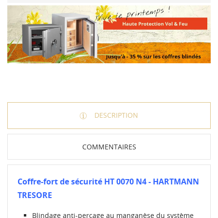
DESCRIPTION
COMMENTAIRES
CRÉER UNE LISTE D'ENVIES
Coffre-fort de sécurité HT 0070 N4 - HARTMANN
CONNEXION
TRESORE
MES LISTES
Nom de la liste d'envies
Vous devez être connecté pour ajouter des produits à
Blindage anti-perçage au manganèse du système
votre liste d'envies.