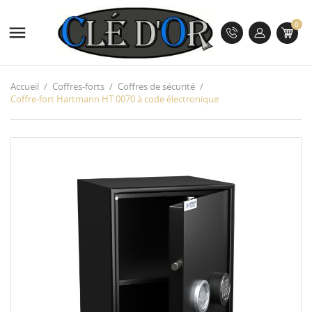
0

Accueil
Coffres-forts
Coffres de sécurité
Coffre-fort Hartmann HT 0070 à code électronique