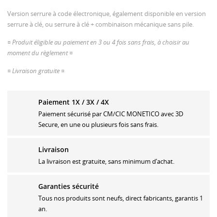
Version serrure à code électronique, également disponible en version
serrure à clé, ou serrure à clé + combinaison mécanique sans pile.
¤ Produit éligible au paiement en 3 ou 4 fois sans frais, à choisir au
moment du règlement ¤
¤ Livraison gratuite ¤
Paiement 1X / 3X / 4X
Paiement sécurisé par CM/CIC MONETICO avec 3D
Secure, en une ou plusieurs fois sans frais.
Livraison
La livraison est gratuite, sans minimum d’achat.
Garanties sécurité
Tous nos produits sont neufs, direct fabricants, garantis 1
an.