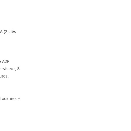
te
A (2 clés
e A2P
erviseur, 8
utes.
 fournies +