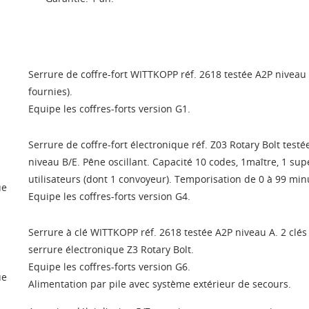
nvies.
Créer une nouvelle lis
add_circle_outline
Connexion
Annuler
Annuler
Créer une liste d'envies
Serrure de coffre-fort WITTKOPP réf. 2618 testée A2P niveau 
fournies).
Equipe les coffres-forts version G1.
Serrure de coffre-fort électronique réf. Z03 Rotary Bolt testé
niveau B/E. Pêne oscillant. Capacité 10 codes, 1maître, 1 sup
utilisateurs (dont 1 convoyeur). Temporisation de 0 à 99 min
ue
Equipe les coffres-forts version G4.
Serrure à clé WITTKOPP réf. 2618 testée A2P niveau A. 2 clés
serrure électronique Z3
Rotary Bolt
.
Equipe les coffres-forts version G6.
ue
Alimentation par pile avec système extérieur de secours.