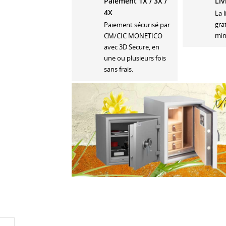
Paiement 1X / 3X /
Liv
4X
La 
gra
Paiement sécurisé par
min
CM/CIC MONETICO
avec 3D Secure, en
une ou plusieurs fois
sans frais.