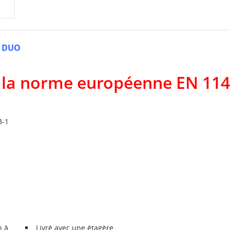
ir DUO
 à la norme européenne EN 11
3-1
n à
Livré avec une étagère