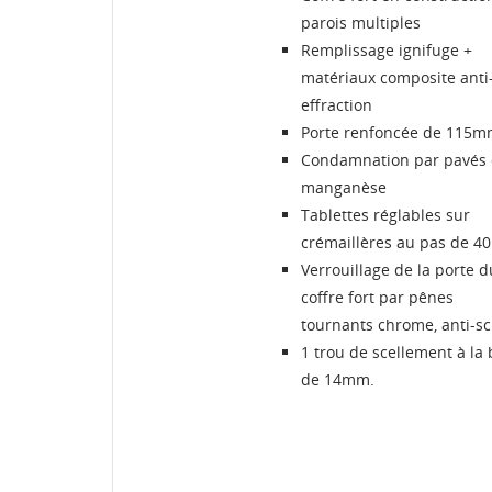
parois multiples
Remplissage ignifuge +
matériaux composite anti
effraction
Porte renfoncée de 115
Condamnation par pavés
manganèse
Tablettes réglables sur
crémaillères au pas de 
Verrouillage de la porte d
coffre fort par pênes
tournants chrome, anti-sc
1 trou de scellement à la
de 14mm.
C
C
M
Nom
Vo