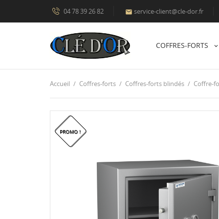
04 78 39 26 82
service-client@cle-dor.fr

COFFRES-FORTS
Accueil
Coffres-forts
Coffres-forts blindés
Coffre-fo
PROMO !
PROMO !