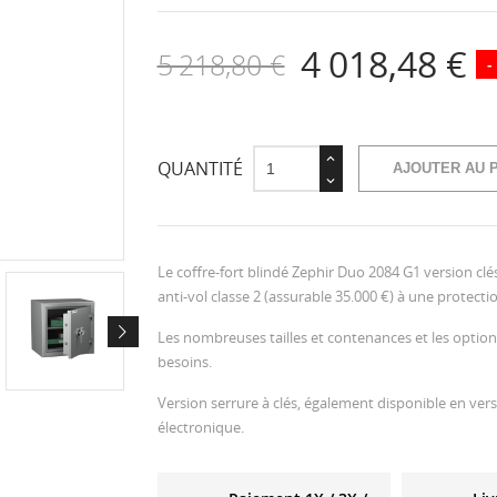
4 018,48 €
5 218,80 €
-
QUANTITÉ
AJOUTER AU 
Le coffre-fort blindé Zephir Duo 2084 G1 version c
anti-vol classe 2 (assurable 35.000 €) à une protec
Les nombreuses tailles et contenances et les option
besoins.
Version serrure à clés, également disponible en vers
électronique.