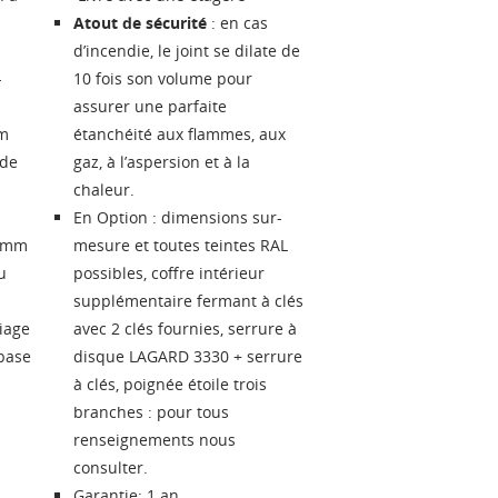
Atout de sécurité
: en cas
d’incendie, le joint se dilate de
-
10 fois son volume pour
assurer une parfaite
mm
étanchéité aux flammes, aux
 de
gaz, à l’aspersion et à la
chaleur.
En Option : dimensions sur-
40mm
mesure et toutes teintes RAL
u
possibles, coffre intérieur
supplémentaire fermant à clés
iage
avec 2 clés fournies, serrure à
 base
disque LAGARD 3330 + serrure
à clés, poignée étoile trois
branches : pour tous
RÉER UNE LISTE D'ENVIES
ONNEXION
renseignements nous
consulter.
ES LISTES
 de la liste d'envies
us devez être connecté pour ajouter des produits à votre liste
Garantie: 1 an.