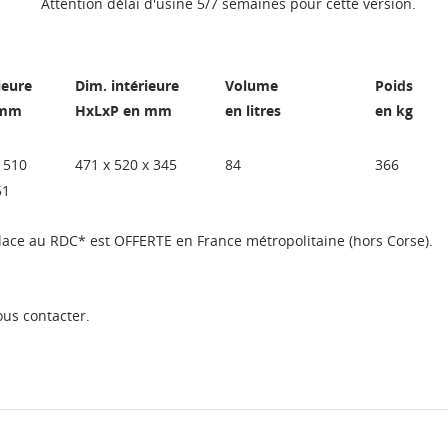
Attention délai d'usine 5/7 semaines pour cette version.
ieure
Dim. intérieure
Volume
Poids
 mm
HxLxP en mm
en litres
en kg
 510
471 x 520 x 345
84
366
51
place au RDC* est OFFERTE en France métropolitaine (hors Corse).
ous contacter.