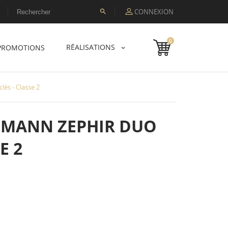
CONNEXION

0
RÉALISATIONS
PROMOTIONS
és - Classe 2
TMANN ZEPHIR DUO
E 2