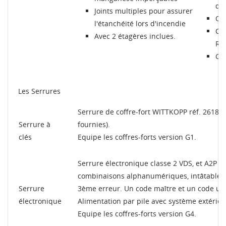
di
Joints multiples pour assurer
Ouv
l'étanchéité lors d'incendie
Cou
Avec 2 étagères inclues.
RA
Gar
Les Serrures
Serrure de coffre-fort WITTKOPP réf. 2618 t
Serrure à
fournies).
clés
Equipe les coffres-forts version G1.
Serrure électronique classe 2 VDS, et A2P n
combinaisons alphanumériques, intâtable, 
Serrure
3ème erreur. Un code maître et un code ut
électronique
Alimentation par pile avec système extérieu
Equipe les coffres-forts version G4.