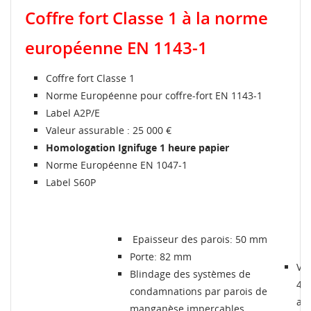
Coffre fort Classe 1 à la norme
européenne EN 1143-1
CRÉER UNE LISTE D'ENVIES
Coffre fort Classe 1
CONNEXION
Norme Européenne pour coffre-fort EN 1143-1
Label A2P/E
MES LISTES
Nom de la liste d'envies
Vous devez être connecté pour ajouter des produits à
Valeur assurable : 25 000 €
votre liste d'envies.
Homologation Ignifuge 1 heure papier
Créer une nouvelle liste
add_circle_outline
Norme Européenne EN 1047-1
Label S60P
Connexion
Annuler
Annuler
Créer une liste d'envies
Epaisseur des parois: 50 mm
Porte: 82 mm
Ver
Blindage des systèmes de
4 c
condamnations par parois de
act
manganèse imperçables