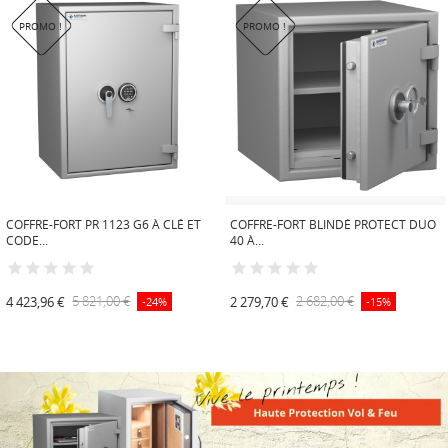
PROMO !
PROMO !
COFFRE-FORT PR 1123 G6 À CLÉ ET
COFFRE-FORT BLINDÉ PROTECT DUO
CODE...
40 À...
4 423,96 €
5 821,00 €
2 279,70 €
2 682,00 €
-24%
-15%