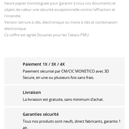
heure papier homologuée pour garantir à tous vos documents et
objets de valeur une sécurité exceptionnelle contre l'effraction et
l'incendie.
Version serrure à clés, électronique ou mixte à clés et combinaison
électronique.
Ce coffre est agréé Douanes pour les Tabacs PMU.
Paiement 1X / 3X / 4X
Paiement sécurisé par CM/CIC MONETICO avec 3D
Secure, en une ou plusieurs fois sans frais.
Livraison
La livraison est gratuite, sans minimum d’achat.
Garanties sécurité
Tous nos produits sont neufs, direct fabricants, garantis 1
an.