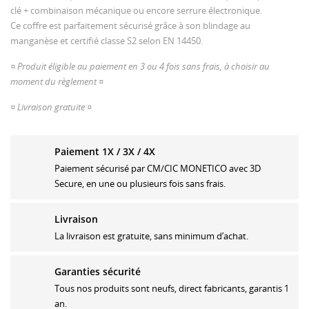
clé + combinaison mécanique ou encore serrure électronique.
Ce coffre est parfaitement sécurisé grâce à son blindage au
manganèse et certifié classe S2 selon EN 14450.
¤ Produit éligible au paiement en 3 ou 4 fois sans frais, à choisir au
moment du règlement ¤
¤ Livraison gratuite ¤
Paiement 1X / 3X / 4X
Paiement sécurisé par CM/CIC MONETICO avec 3D
CRÉER UNE LISTE D'ENVIES
CONNEXION
Secure, en une ou plusieurs fois sans frais.
MES LISTES
Nom de la liste d'envies
Vous devez être connecté pour ajouter des produits à
Livraison
votre liste d'envies.
La livraison est gratuite, sans minimum d’achat.
Créer une nouvelle liste
add_circle_outline
Garanties sécurité
Connexion
Annuler
Tous nos produits sont neufs, direct fabricants, garantis 1
Annuler
Créer une liste d'envies
an.