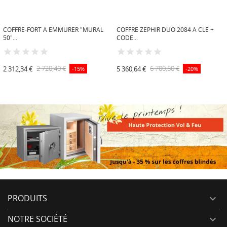
COFFRE-FORT À EMMURER "MURAL
COFFRE ZEPHIR DUO 2084 À CLÉ +
50"...
CODE...
2 312,34 €
2 720,40 €
5 360,64 €
6 700,80 €
-15%
-20%
PRODUITS

NOTRE SOCIÉTÉ
