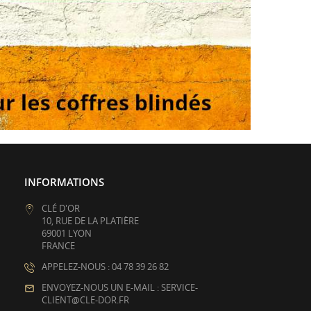
INFORMATIONS
CLÉ D'OR
10, RUE DE LA PLATIÈRE
69001 LYON
FRANCE
APPELEZ-NOUS : 04 78 39 26 82
ENVOYEZ-NOUS UN E-MAIL : SERVICE-
CLIENT@CLE-DOR.FR