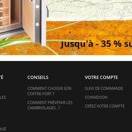
TÉ
CONSEILS
VOTRE COMPTE
COMMENT CHOISIR SON
SUIVI DE COMMANDE
COFFRE-FORT ?
LES
CONNEXION
COMMENT PRÉVENIR LES
CRÉEZ VOTRE COMPTE
CAMBRIOLAGES...?
ISÉ