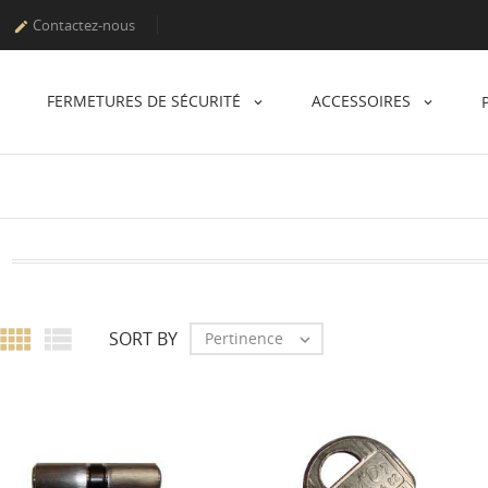
Contactez-nous

FERMETURES DE SÉCURITÉ
ACCESSOIRES


SORT BY
Pertinence
