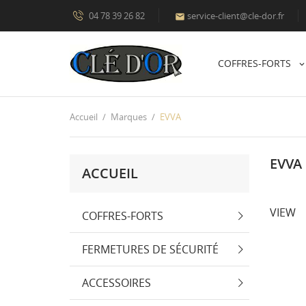
04 78 39 26 82
service-client@cle-dor.fr

COFFRES-FORTS
Accueil
Marques
EVVA
EVVA
ACCUEIL
VIEW
COFFRES-FORTS
FERMETURES DE SÉCURITÉ
ACCESSOIRES