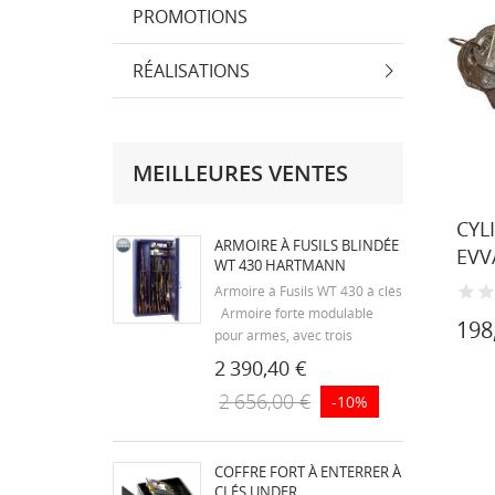
PROMOTIONS
RÉALISATIONS
MEILLEURES VENTES
CYL
ARMOIRE À FUSILS BLINDÉE
EVVA
WT 430 HARTMANN
Armoire à Fusils WT 430 à clés
Armoire forte modulable
198
pour armes, avec trois
possibilités d’aménagement :
2 390,40 €
les étagères et les supports
2 656,00 €
-10%
d’armes sont amovibles.
Corps indéformable et
monobloc de 30/10ème sans
trace d’assemblage ni
COFFRE FORT À ENTERRER À
soudure....
CLÉS UNDER...