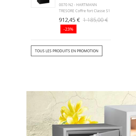
0070 N2 - HARTMANN
TRESORE Coffre fort Classe S1
( Serrure à clés) Norme
912,45 €
1 185,00 €
Européenne EN 14450
-23%
Blindage anti-perçage au
manganèse du système de
condamnation. Construction
du coffre fort en acier 1er
TOUS LES PRODUITS EN PROMOTION
choix. Sructure...