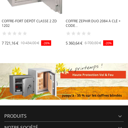
COFFRE-FORT DÉPÔT CLASSE 2 ZD
COFFRE ZEPHIR DUO 2084 À CLÉ +
1202
CODE...
7 721,16 €
10 434,00 €
5 360,64 €
6 700,80 €
-26%
-20%
PRODUITS

NOTRE SOCIÉTÉ