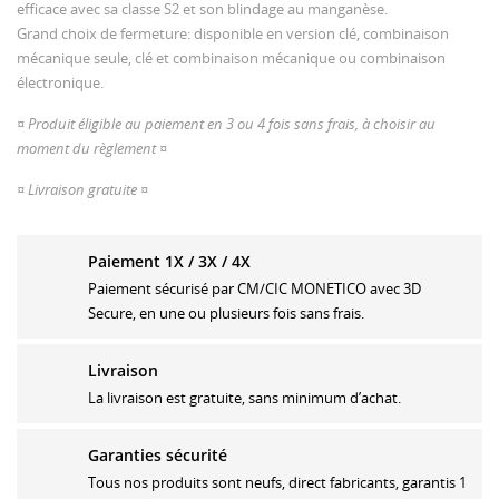
efficace avec sa classe S2 et son blindage au manganèse.
Grand choix de fermeture: disponible en version clé, combinaison
mécanique seule, clé et combinaison mécanique ou combinaison
électronique.
¤ Produit éligible au paiement en 3 ou 4 fois sans frais, à choisir au
moment du règlement ¤
¤ Livraison gratuite ¤
Paiement 1X / 3X / 4X
CRÉER UNE LISTE D'ENVIES
Paiement sécurisé par CM/CIC MONETICO avec 3D
CONNEXION
Secure, en une ou plusieurs fois sans frais.
MES LISTES
Nom de la liste d'envies
Vous devez être connecté pour ajouter des produits à
Livraison
votre liste d'envies.
La livraison est gratuite, sans minimum d’achat.
Créer une nouvelle liste
add_circle_outline
Garanties sécurité
Connexion
Annuler
Annuler
Créer une liste d'envies
Tous nos produits sont neufs, direct fabricants, garantis 1