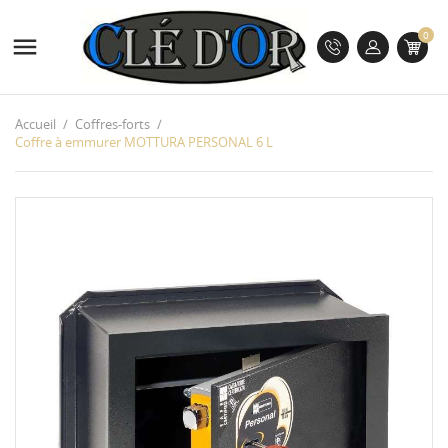
0

Accueil
Coffres-forts
Coffre à emmurer MOTTURA PERSONAL 6 L