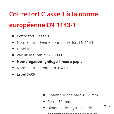
Coffre fort Classe 1 à la norme
européenne EN 1143-1
CRÉER UNE LISTE D'ENVIES
CONNEXION
Coffre fort Classe 1
MES LISTES
Norme Européenne pour coffre-fort EN 1143-1
Nom de la liste d'envies
Vous devez être connecté pour ajouter des produits à
votre liste d'envies.
Label A2P/E
Valeur assurable : 25 000 €
Créer une nouvelle liste
add_circle_outline
Homologation Ignifuge 1 heure papier
Connexion
Annuler
Norme Européenne EN 1047-1
Annuler
Créer une liste d'envies
Label S60P
Epaisseur des parois: 50 mm
Porte: 82 mm
Ver
Blindage des systèmes de
4 c