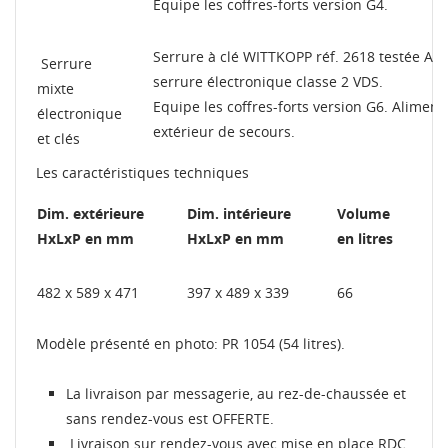
Equipe les coffres-forts version G4.
Serrure à clé WITTKOPP réf. 2618 testée A2P 
Serrure
serrure électronique classe 2 VDS.
mixte
Equipe les coffres-forts version G6. Aliment
électronique
extérieur de secours.
et clés
Les caractéristiques techniques
Dim. extérieure
Dim. intérieure
Volume
HxLxP en mm
HxLxP en mm
en litres
482 x 589 x 471
397 x 489 x 339
66
Modèle présenté en photo: PR 1054 (54 litres).
La livraison par messagerie, au rez-de-chaussée et
sans rendez-vous est OFFERTE.
Livraison sur rendez-vous avec mise en place RDC