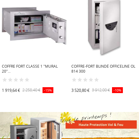
COFFRE FORT CLASSE 1 "MURAL
COFFRE-FORT BLINDÉ OFFICELINE OL
20"...
814 300
1 919,64 €
2 258,40 €
3 520,80 €
3 912,00 €
-15%
-10%