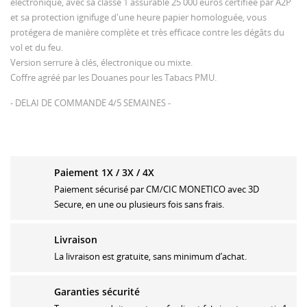
électronique, avec sa classe 1 assurable 25 000 euros certifiée par A2P
et sa protection ignifuge d'une heure papier homologuée, vous
protégera de manière complète et très efficace contre les dégâts du
vol et du feu.
Version serrure à clés, électronique ou mixte.
Coffre agréé par les Douanes pour les Tabacs PMU.
- DELAI DE COMMANDE 4/5 SEMAINES -
Paiement 1X / 3X / 4X
Paiement sécurisé par CM/CIC MONETICO avec 3D
Secure, en une ou plusieurs fois sans frais.
Livraison
La livraison est gratuite, sans minimum d’achat.
Garanties sécurité