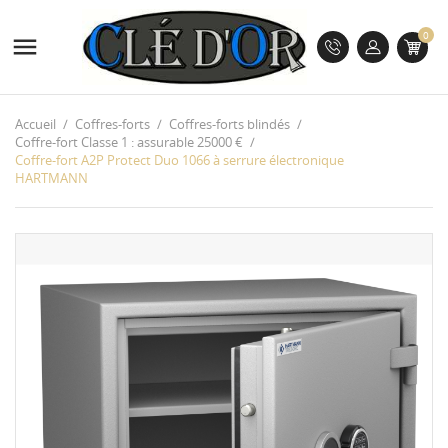
0

Accueil
Coffres-forts
Coffres-forts blindés
Coffre-fort Classe 1 : assurable 25000 €
Coffre-fort A2P Protect Duo 1066 à serrure électronique
HARTMANN