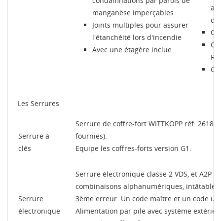
condamnations par parois de
act
manganèse imperçables
di
Joints multiples pour assurer
Ouv
l'étanchéité lors d'incendie
Cou
Avec une étagère inclue.
RA
Gar
Les Serrures
Serrure de coffre-fort WITTKOPP réf. 2618 te
Serrure à
fournies).
clés
Equipe les coffres-forts version G1.
Serrure électronique classe 2 VDS, et A2P n
combinaisons alphanumériques, intâtable, 
Serrure
3ème erreur. Un code maître et un code ut
électronique
Alimentation par pile avec système extérieu