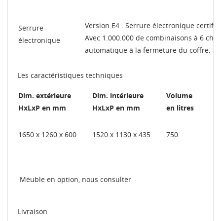
Version E4 : Serrure électronique certifié
Serrure
Avec 1.000.000 de combinaisons à 6 chif
électronique
automatique à la fermeture du coffre.
Les caractéristiques techniques
Dim. extérieure
Dim. intérieure
Volume
HxLxP en mm
HxLxP en mm
en litres
1650 x 1260 x 600
1520 x 1130 x 435
750
Meuble en option, nous consulter
Livraison