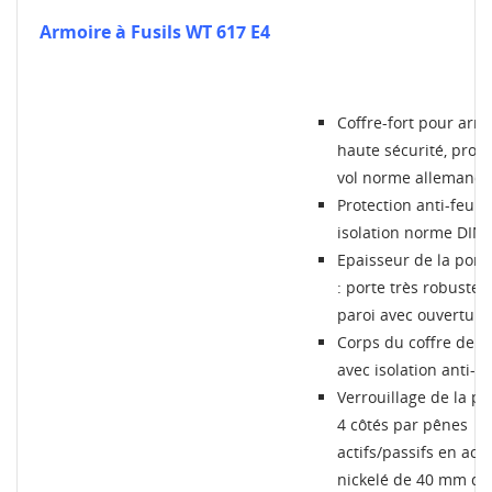
Armoire à Fusils WT 617 E4
Coffre-fort pour arm
haute sécurité, prote
vol norme alleman
Protection anti-feu p
isolation norme DIN 
Epaisseur de la por
: porte très robuste à
paroi avec ouverture
Corps du coffre de 
CRÉER UNE LISTE D'ENVIES
avec isolation anti-f
CONNEXION
Verrouillage de la po
MES LISTES
4 côtés par pênes
Nom de la liste d'envies
Vous devez être connecté pour ajouter des produits à
votre liste d'envies.
actifs/passifs en aci
nickelé de 40 mm de
Créer une nouvelle liste
add_circle_outline