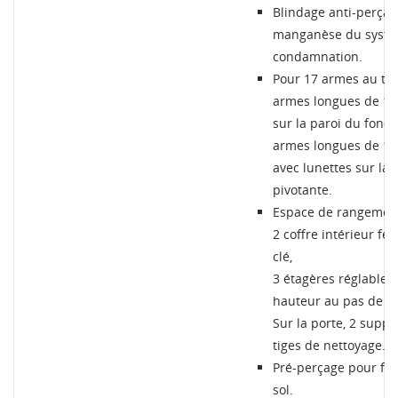
Blindage anti-perçag
Connexion
manganèse du systè
Annuler
Annuler
Créer une liste d'envies
condamnation.
Pour 17 armes au tota
armes longues de 1
sur la paroi du fond, 
armes longues de 1
avec lunettes sur la 
pivotante.
Espace de rangement
2 coffre intérieur fe
clé,
3 étagères réglables
hauteur au pas de 4
Sur la porte, 2 suppo
tiges de nettoyage.
Pré-perçage pour fix
sol.