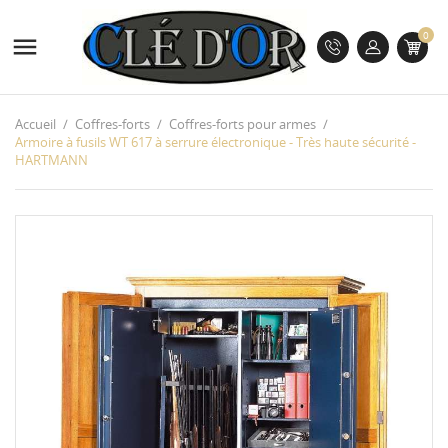
0

Accueil
Coffres-forts
Coffres-forts pour armes
Armoire à fusils WT 617 à serrure électronique - Très haute sécurité -
HARTMANN