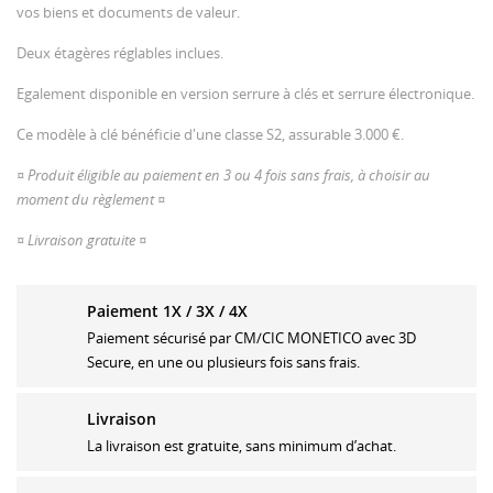
vos biens et documents de valeur.
Deux étagères réglables inclues.
Egalement disponible en version serrure à clés et serrure électronique.
Ce modèle à clé bénéficie d'une classe S2, assurable 3.000 €.
¤ Produit éligible au paiement en 3 ou 4 fois sans frais, à choisir au
moment du règlement ¤
¤ Livraison gratuite ¤
Paiement 1X / 3X / 4X
Paiement sécurisé par CM/CIC MONETICO avec 3D
Secure, en une ou plusieurs fois sans frais.
Livraison
La livraison est gratuite, sans minimum d’achat.