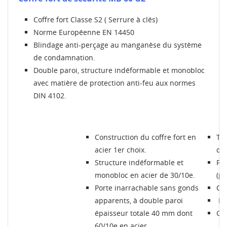
CRÉER UNE LISTE D'ENVIES
Coffre fort Classe S2 ( Serrure à clés)
CONNEXION
Norme Européenne EN 14450
Blindage anti-perçage au manganèse du système
MES LISTES
Nom de la liste d'envies
Vous devez être connecté pour ajouter des produits à
de condamnation.
votre liste d'envies.
Double paroi, structure indéformable et monobloc
Créer une nouvelle liste
add_circle_outline
avec matière de protection anti-feu aux normes
DIN 4102.
Connexion
Annuler
Annuler
Créer une liste d'envies
Construction du coffre fort en
Tro
acier 1er choix.
dos
Structure indéformable et
Fin
monobloc en acier de 30/10e.
(po
Porte inarrachable sans gonds
Col
apparents, à double paroi
Liv
épaisseur totale 40 mm dont
Gar
60/10e en acier.