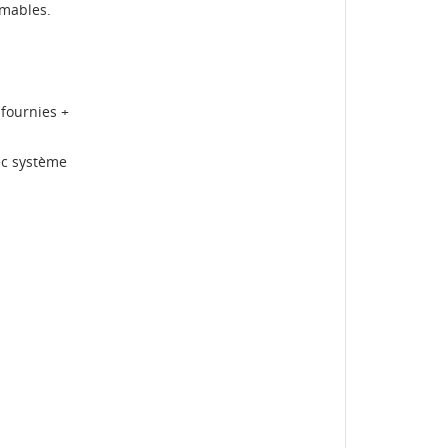
mmables.
te
 fournies +
vec système