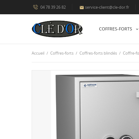
04 78 39 26 82
service-client@cle-dor.fr

COFFRES-FORTS
Accueil
Coffres-forts
Coffres-forts blindés
Coffre-fo