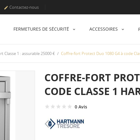
Contactez-nous

FERMETURES DE SÉCURITÉ
ACCESSOIRES
rt Classe 1 : assurable 25000 €
Coffre-fort Protect Duo 1080 G4 à code 
COFFRE-FORT PROT
CODE CLASSE 1 H
0 Avis