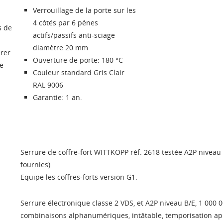
Verrouillage de la porte sur les
4 côtés par 6 pênes
s de
actifs/passifs anti-sciage
diamètre 20 mm
urer
Ouverture de porte: 180 °C
ie
Couleur standard Gris Clair
RAL 9006
Garantie: 1 an.
Serrure de coffre-fort WITTKOPP réf. 2618 testée A2P niveau 
fournies).
Equipe les coffres-forts version G1.
RÉER UNE LISTE D'ENVIES
ONNEXION
Serrure électronique classe 2 VDS, et A2P niveau B/E, 1 000 
combinaisons alphanumériques, intâtable, temporisation ap
ES LISTES
 de la liste d'envies
us devez être connecté pour ajouter des produits à votre liste