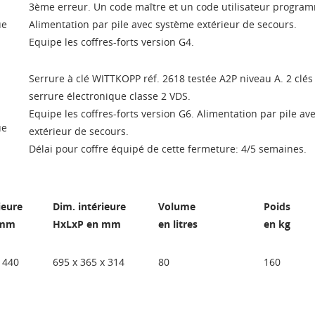
3ème erreur. Un code maître et un code utilisateur progra
nvies.
ue
Alimentation par pile avec système extérieur de secours.
Créer une nouvelle lis
add_circle_outline
Equipe les coffres-forts version G4.
Connexion
Annuler
Annuler
Créer une liste d'envies
Serrure à clé WITTKOPP réf. 2618 testée A2P niveau A. 2 clés
serrure électronique classe 2 VDS.
Equipe les coffres-forts version G6. Alimentation par pile a
ue
extérieur de secours.
Délai pour coffre équipé de cette fermeture: 4/5 semaines.
ieure
Dim. intérieure
Volume
Poids
 mm
HxLxP en mm
en litres
en kg
 440
695 x 365 x 314
80
160