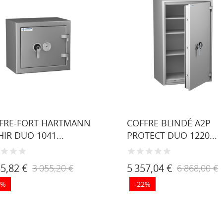
FRE-FORT HARTMANN
COFFRE BLINDÉ A2P
HIR DUO 1041...
PROTECT DUO 1220...
35,82 €
5 357,04 €
3 055,20 €
6 868,00 €
7%
-22%