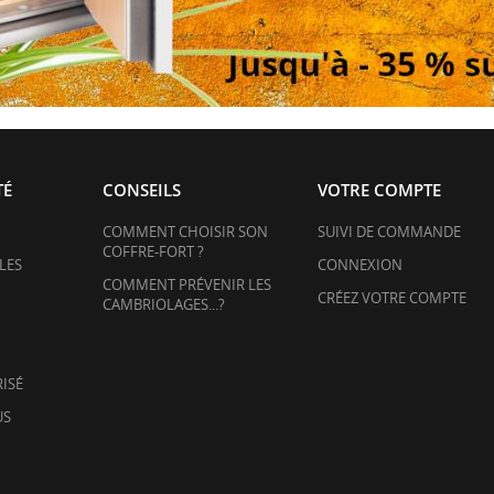
TÉ
CONSEILS
VOTRE COMPTE
COMMENT CHOISIR SON
SUIVI DE COMMANDE
COFFRE-FORT ?
LES
CONNEXION
COMMENT PRÉVENIR LES
CRÉEZ VOTRE COMPTE
CAMBRIOLAGES...?
ISÉ
US