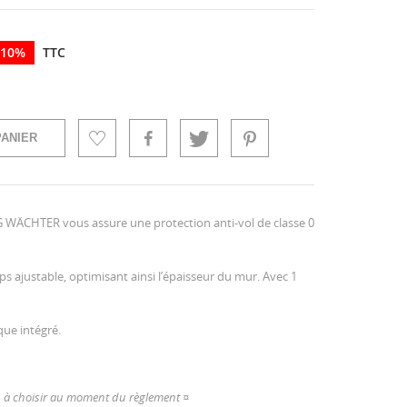
 10%
TTC
PANIER
 WÄCHTER vous assure une protection anti-vol de classe 0
ps ajustable, optimisant ainsi l’épaisseur du mur. Avec 1
ue intégré.
is, à choisir au moment du règlement ¤