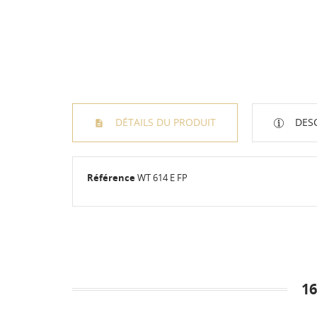
DÉTAILS DU PRODUIT
DESC
C
C
Référence
WT 614 E FP
M
Nom
Vo
d'e
1