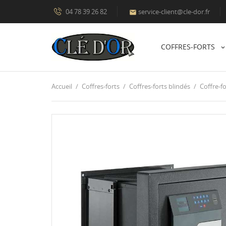
04 78 39 26 82
service-client@cle-dor.fr

COFFRES-FORTS
Accueil
Coffres-forts
Coffres-forts blindés
Coffre-fo