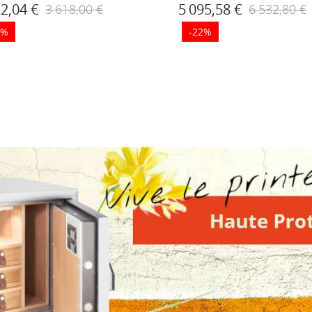
22,04 €
5 095,58 €
3 618,00 €
6 532,80 €
2%
-22%