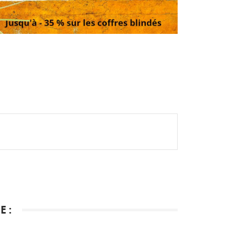
te
 :