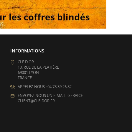
INFORMATIONS
CLÉ D'OR
10, RUE DE LA PLATIÈRE
69001 LYON
FRANCE
APPELEZ-NOUS : 04 78 39 26 82
ENVOYEZ-NOUS UN E-MAIL : SERVICE-
CLIENT@CLE-DOR.FR