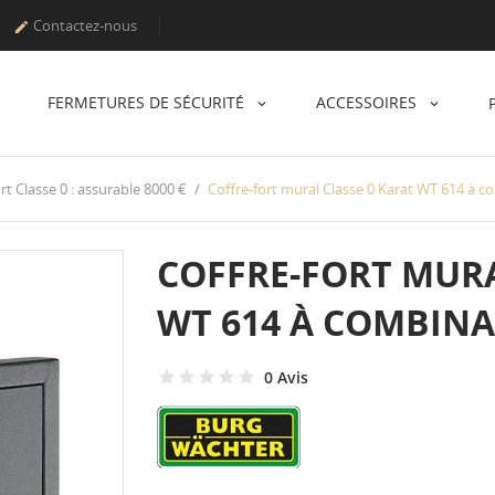
Contactez-nous

FERMETURES DE SÉCURITÉ
ACCESSOIRES
rt Classe 0 : assurable 8000 €
Coffre-fort mural Classe 0 Karat WT 614 à 
COFFRE-FORT MURA
WT 614 À COMBIN
0 Avis