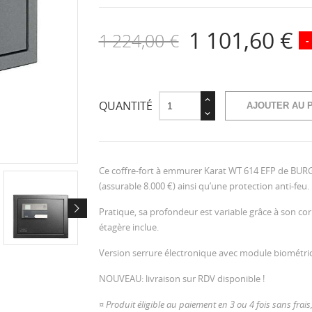
1 101,60 €
1 224,00 €
-
QUANTITÉ
AJOUTER AU 
Ce coffre-fort à emmurer Karat WT 614 EFP de BURG
(assurable 8.000 €) ainsi qu’une protection anti-feu.
Pratique, sa profondeur est variable grâce à son cor
étagère inclue.
Version serrure électronique avec module biométriq
NOUVEAU: livraison sur RDV disponible !
¤ Produit éligible au paiement en 3 ou 4 fois sans fra