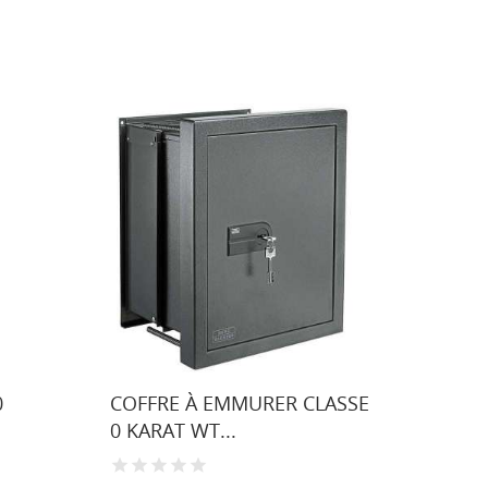
0
COFFRE À EMMURER CLASSE
COFFR
0 KARAT WT...
PROTE