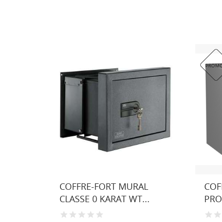
PROMO
E 0
COFFRE-FORT MURAL
COF
CLASSE 0 KARAT WT...
PRO