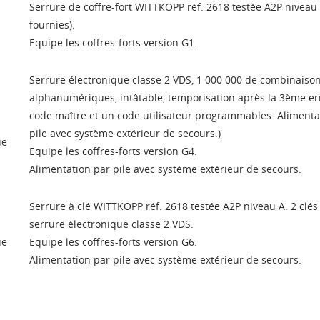
Serrure de coffre-fort WITTKOPP réf. 2618 testée A2P niveau 
nvies.
fournies).
Créer une nouvelle lis
add_circle_outline
Equipe les coffres-forts version G1.
Connexion
Annuler
Annuler
Créer une liste d'envies
Serrure électronique classe 2 VDS, 1 000 000 de combinaiso
alphanumériques, intâtable, temporisation après la 3ème er
code maître et un code utilisateur programmables. Alimenta
pile avec système extérieur de secours.)
ue
Equipe les coffres-forts version G4.
Alimentation par pile avec système extérieur de secours.
Serrure à clé WITTKOPP réf. 2618 testée A2P niveau A. 2 clés
serrure électronique classe 2 VDS.
ue
Equipe les coffres-forts version G6.
Alimentation par pile avec système extérieur de secours.