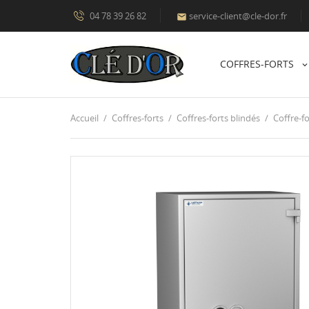
04 78 39 26 82
service-client@cle-dor.fr

COFFRES-FORTS
Accueil
Coffres-forts
Coffres-forts blindés
Coffre-fo