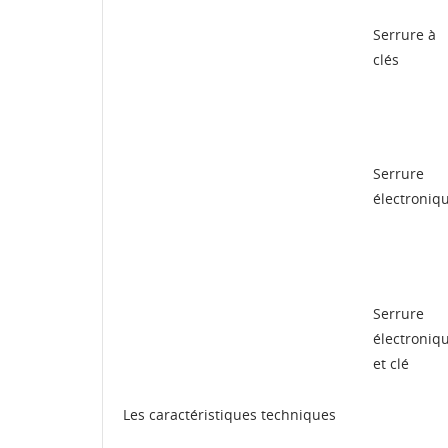
d'e
Serrure à
clés
Serrure
électroniq
Serrure
électroniq
et clé
Les caractéristiques techniques