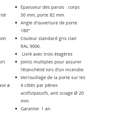
Epaisseur des parois : corps
ité
50 mm, porte 82 mm.
Angle d'ouverture de porte
180°.
ion
Couleur standard gris clair
RAL 9006.
Livré avec trois étagères
ort
Joints multiples pour assurer
l’étanchéité lors d’un incendie.
Verrouillage de la porte sur les
ase ø
4 côtés par pênes
actifs/passifs, anti sciage Ø 20
mm.
Garantie: 1 an.
RÉER UNE LISTE D'ENVIES
ONNEXION
ES LISTES
 de la liste d'envies
us devez être connecté pour ajouter des produits à votre liste