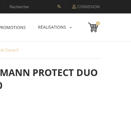
CONNEXION

0
RÉALISATIONS
PROMOTIONS
lé Classe 0
TMANN PROTECT DUO
0