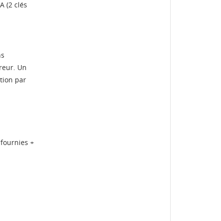
A (2 clés
te
ns
reur. Un
tion par
 fournies +