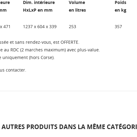
ieure
Dim. intérieure
Volume
Poids
 mm
HxLxP en mm
en litres
en kg
 x 471
1237 x 604 x 339
253
357
ssée et sans rendez-vous, est OFFERTE.
ace au RDC (2 marches maximum) avec plus-value.
ne uniquement (hors Corse).
us contacter.
6 AUTRES PRODUITS DANS LA MÊME CATÉGORIE