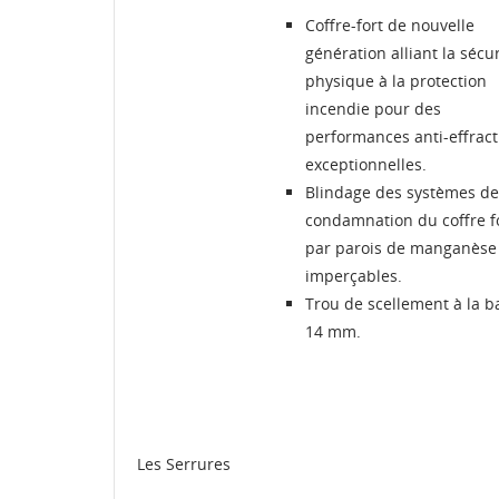
Coffre-fort de nouvelle
génération alliant la sécur
physique à la protection
incendie pour des
performances anti-effract
exceptionnelles.
Blindage des systèmes de
condamnation du coffre f
par parois de manganèse
imperçables.
Trou de scellement à la b
14 mm.
C
C
Les Serrures
M
Nom
Vo