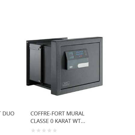
T DUO
COFFRE-FORT MURAL
COFFR
CLASSE 0 KARAT WT...
DUO 00