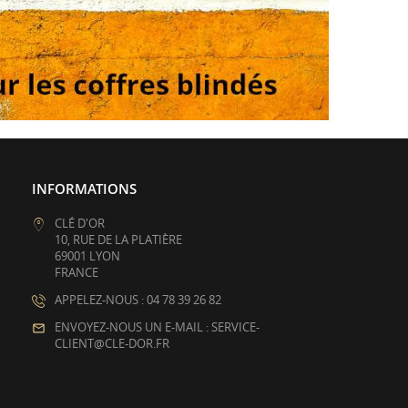
INFORMATIONS
CLÉ D'OR
10, RUE DE LA PLATIÈRE
69001 LYON
FRANCE
APPELEZ-NOUS : 04 78 39 26 82
ENVOYEZ-NOUS UN E-MAIL : SERVICE-
CLIENT@CLE-DOR.FR