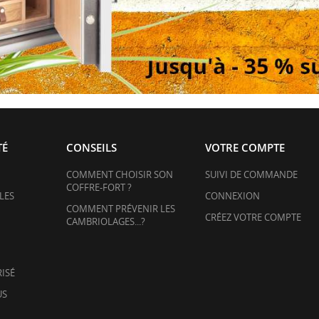
TÉ
CONSEILS
VOTRE COMPTE
COMMENT CHOISIR SON
SUIVI DE COMMANDE
COFFRE-FORT ?
LES
CONNEXION
COMMENT PRÉVENIR LES
CRÉEZ VOTRE COMPTE
CAMBRIOLAGES...?
ISÉ
US