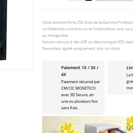
Cette armoire forte 250 litres de la Gamme Profe
confidentiels contre le vol et l'indiscrétion avec sa
au manganèse.
Version serrure à clés A2P ou électronique VDS class
Revendeur agréé uniquement: prix sur devis.
Paiement 1X / 3X /
Liv
4X
La 
gra
Paiement sécurisé par
min
CM/CIC MONETICO
avec 3D Secure, en
une ou plusieurs fois
sans frais.