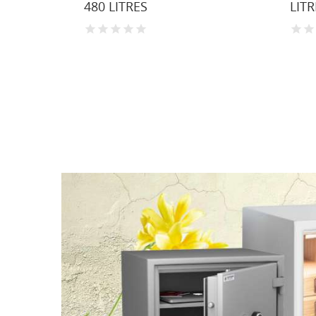
1
480 LITRES
LIT