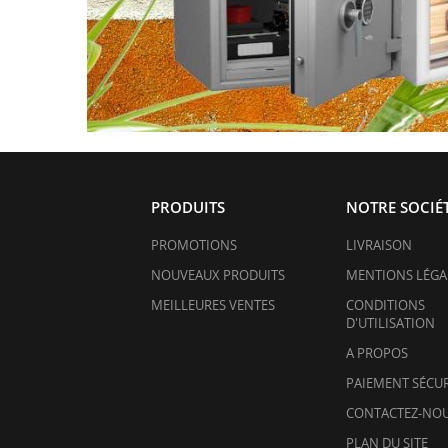
PRODUITS
NOTRE SOCIÉ
PROMOTIONS
LIVRAISON
NOUVEAUX PRODUITS
MENTIONS LÉGA
MEILLEURES VENTES
CONDITIONS
D'UTILISATION
A PROPOS
PAIEMENT SÉCUR
CONTACTEZ-NO
PLAN DU SITE