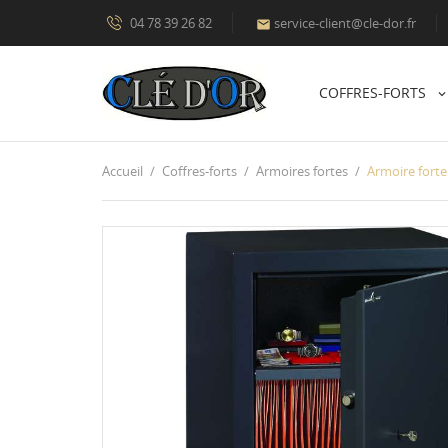
04 78 39 26 82
service-client@cle-dor.fr

COFFRES-FORTS
Accueil
Coffres-forts
Armoires fortes
Armoire forte