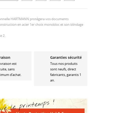
ssionnelle HARTMANN protégera vos documents
 construction en acier 1er choix monobloc et son blindage
e 2.
raison
Garanties sécurité
livraison est
Tous nos produits
tuite, sans
sont neufs, direct
imum d’achat.
fabricants, garantis 1
an.