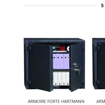
C
C
5
M
Nom
Vo
d'e
ARMOIRE FORTE HARTMANN
ARM