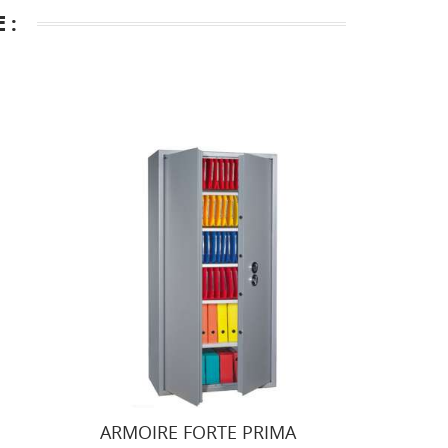
 :
te
ARMOIRE FORTE PRIMA
ARMOI