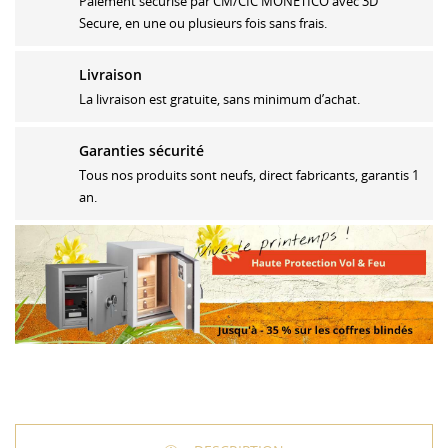
Paiement sécurisé par CM/CIC MONETICO avec 3D
Secure, en une ou plusieurs fois sans frais.
Livraison
La livraison est gratuite, sans minimum d’achat.
Garanties sécurité
Tous nos produits sont neufs, direct fabricants, garantis 1
an.
CRÉER UNE LISTE D'ENVIES
CONNEXION
MES LISTES
Nom de la liste d'envies
Vous devez être connecté pour ajouter des produits à
votre liste d'envies.
Créer une nouvelle liste
add_circle_outline